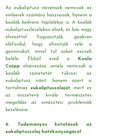
Az eukaliptusz növények nemcsak az 
emberek számára hasznosak, hanem a 
koalák kedvenc táplálékai is. A koalák 
eukaliptuszleveleken élnek, és bár nagy 
élvezettel fogyasztják, gyakran 
előfordul, hogy elrontják vele a 
gyomrukat, mivel túl sokat esznek 
belőle. Ebből ered a 
Koala 
Csepp
 elnevezése, amely nemcsak a 
koalák szeretetét tükrözi az 
eukaliptusz iránt, hanem azért is 
tartalmaz 
eukaliptuszolajat
, mert ez 
az összetevő kiváló természetes 
megoldás az emésztési problémák 
kezelésére.
6. Tudományos kutatások az 
eukaliptuszolaj hatékonyságáról