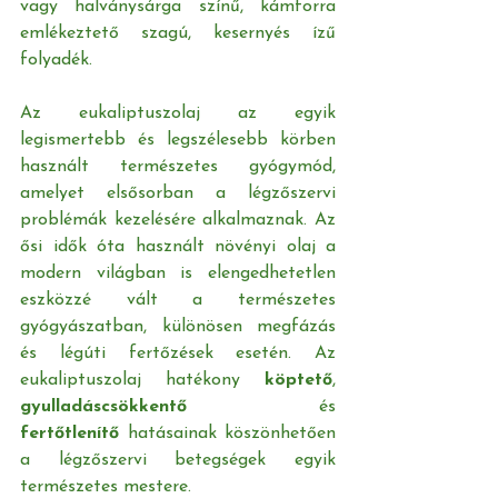
vagy halványsárga színű, kámforra 
emlékeztető szagú, kesernyés ízű 
folyadék.
Az eukaliptuszolaj az egyik 
legismertebb és legszélesebb körben 
használt természetes gyógymód, 
amelyet elsősorban a légzőszervi 
problémák kezelésére alkalmaznak. Az 
ősi idők óta használt növényi olaj a 
modern világban is elengedhetetlen 
eszközzé vált a természetes 
gyógyászatban, különösen megfázás 
és légúti fertőzések esetén. Az 
eukaliptuszolaj hatékony 
köptető
, 
gyulladáscsökkentő
 és 
fertőtlenítő
 hatásainak köszönhetően 
a légzőszervi betegségek egyik 
természetes mestere. 