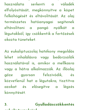
használata serkenti a váladék 
elfolyósítását, megkönnyítve a köpet 
felköhögését és eltávolítását. Az olaj 
természetes hatóanyagai segítenek 
eltávolítani a pangó nyálkát a 
légutakból, így csökkentik a fertőzések 
okozta tüneteket.
Az eukaliptuszolaj hatékony megoldás 
lehet inhalálásra vagy bedörzsölők 
használatával is, amikor a mellkasra 
vagy a hátra alkalmazzák. Az illóolaj 
gőze gyorsan felszívódik, és 
közvetlenül hat a légutakra, tisztítva 
azokat és elősegítve a légzés 
könnyítését.
3. Gyulladáscsökkentés 