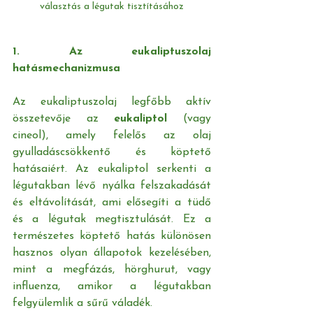
választás a légutak tisztításához
1. Az eukaliptuszolaj 
hatásmechanizmusa
Az eukaliptuszolaj legfőbb aktív 
összetevője az 
eukaliptol
 (vagy 
cineol), amely felelős az olaj 
gyulladáscsökkentő és köptető 
hatásaiért. Az eukaliptol serkenti a 
légutakban lévő nyálka felszakadását 
és eltávolítását, ami elősegíti a tüdő 
és a légutak megtisztulását. Ez a 
természetes köptető hatás különösen 
hasznos olyan állapotok kezelésében, 
mint a megfázás, hörghurut, vagy 
influenza, amikor a légutakban 
felgyülemlik a sűrű váladék.