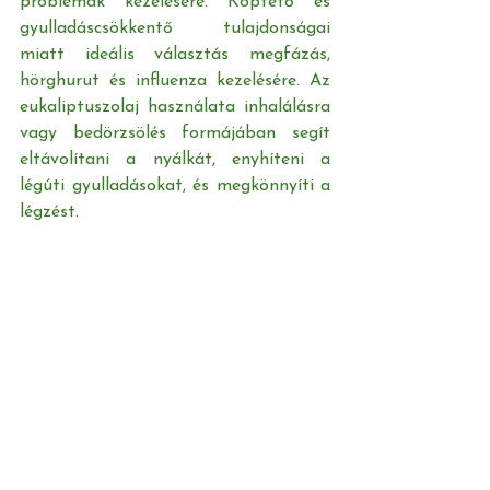
problémák kezelésére. Köptető és 
gyulladáscsökkentő tulajdonságai 
miatt ideális választás megfázás, 
hörghurut és influenza kezelésére. Az 
eukaliptuszolaj használata inhalálásra 
vagy bedörzsölés formájában segít 
eltávolítani a nyálkát, enyhíteni a 
légúti gyulladásokat, és megkönnyíti a 
légzést.
Az összes megtekintése
Friss bejegyzések