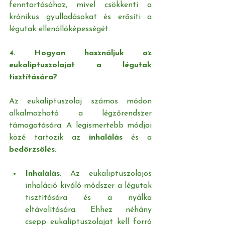
fenntartásához, mivel csökkenti a 
krónikus gyulladásokat és erősíti a 
légutak ellenállóképességét.
4. Hogyan használjuk az 
eukaliptuszolajat a légutak 
tisztítására?
Az eukaliptuszolaj számos módon 
alkalmazható a légzőrendszer 
támogatására. A legismertebb módjai 
közé tartozik az 
inhalálás
 és a 
bedörzsölés
:
Inhalálás
: Az eukaliptuszolajos 
inhaláció kiváló módszer a légutak 
tisztítására és a nyálka 
eltávolítására. Ehhez néhány 
csepp eukaliptuszolajat kell forró 