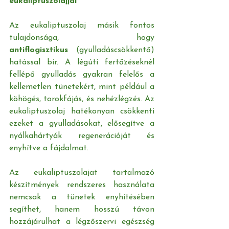
eukaliptuszolajjal
Az eukaliptuszolaj másik fontos 
tulajdonsága, hogy 
antiflogisztikus
 (gyulladáscsökkentő) 
hatással bír. A légúti fertőzéseknél 
fellépő gyulladás gyakran felelős a 
kellemetlen tünetekért, mint például a 
köhögés, torokfájás, és nehézlégzés. Az 
eukaliptuszolaj hatékonyan csökkenti 
ezeket a gyulladásokat, elősegítve a 
nyálkahártyák regenerációját és 
enyhítve a fájdalmat.
Az eukaliptuszolajat tartalmazó 
készítmények rendszeres használata 
nemcsak a tünetek enyhítésében 
segíthet, hanem hosszú távon 
hozzájárulhat a légzőszervi egészség 