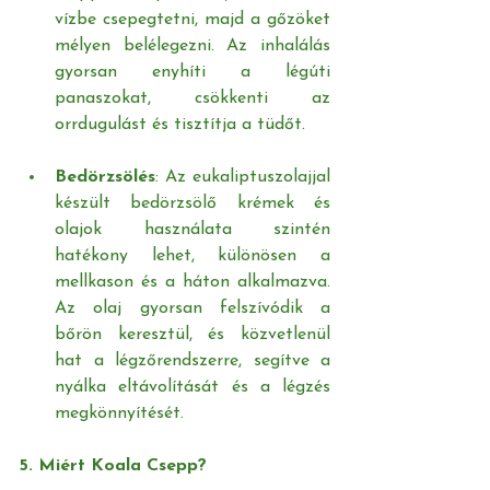
vízbe csepegtetni, majd a gőzöket 
mélyen belélegezni. Az inhalálás 
gyorsan enyhíti a légúti 
panaszokat, csökkenti az 
orrdugulást és tisztítja a tüdőt.
Bedörzsölés
: Az eukaliptuszolajjal 
készült bedörzsölő krémek és 
olajok használata szintén 
hatékony lehet, különösen a 
mellkason és a háton alkalmazva. 
Az olaj gyorsan felszívódik a 
bőrön keresztül, és közvetlenül 
hat a légzőrendszerre, segítve a 
nyálka eltávolítását és a légzés 
megkönnyítését.
5. Miért Koala Csepp?