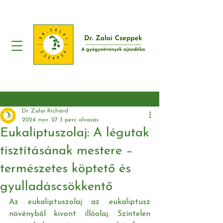
Dr. Zalai Richárd
2024. nov. 27.
3 perc olvasás
Eukaliptuszolaj: A légutak
tisztításának mestere –
természetes köptető és
gyulladáscsökkentő
Az eukaliptuszolaj az eukaliptusz 
növényből kivont illóolaj. Színtelen 