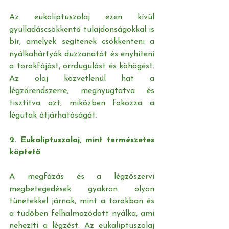
Az eukaliptuszolaj ezen kívül 
gyulladáscsökkentő tulajdonságokkal is 
bír, amelyek segítenek csökkenteni a 
nyálkahártyák duzzanatát és enyhíteni 
a torokfájást, orrdugulást és köhögést. 
Az olaj közvetlenül hat a 
légzőrendszerre, megnyugtatva és 
tisztítva azt, miközben fokozza a 
légutak átjárhatóságát.
2. Eukaliptuszolaj, mint természetes 
köptető
A megfázás és a légzőszervi 
megbetegedések gyakran olyan 
tünetekkel járnak, mint a torokban és 
a tüdőben felhalmozódott nyálka, ami 
nehezíti a légzést. Az eukaliptuszolaj 