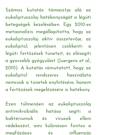
Számos kutatás támasztja alá az 
eukaliptuszolaj hatékonyságát a légúti 
betegségek kezelésében. Egy 2010-es 
metaanalízis megállapította, hogy az 
eukaliptuszolaj aktív összetevője, az 
eukaliptol, jelentősen csökkenti a 
légúti fertőzések tüneteit, és elősegíti 
a gyorsabb gyógyulást (Juergens et al., 
2010). A kutatás rámutatott, hogy az 
eukaliptol rendszeres használata 
nemcsak a tünetek enyhítésére, hanem 
a fertőzések megelőzésére is hatékony.
Ezen túlmenően az eukaliptuszolaj 
antimikrobiális hatása segíti a 
baktériumok és vírusok elleni 
védekezést, ami különösen fontos a 
megfázásos és influenzás 